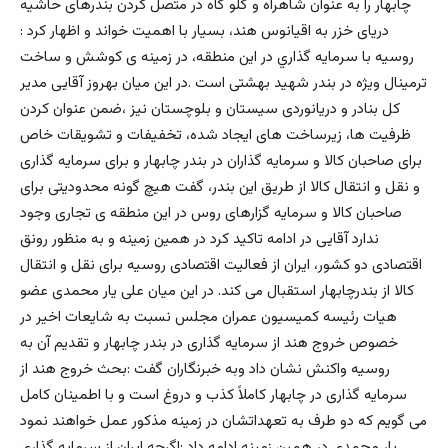
چابهار را به عنوان شاهراه و گلو گاه در متصل كردن بندرهاى حاشيه
درياى خزر به اقيانوس هند، بسيار با اهميت خواند و اظهار كرد :
روسيه با سرمايه گذاري در اين منطقه، در زمينه ى كوشش و ساخت
ترمينال ويژه در بندر شهيد بهشتى است .در این میان بهروز آقايى مدير
كل بنادر و دريانوردى سيستان و بلوچستان نيز ،ضمن عنوان كردن
ظرفيت ها، زيرساخت هاى ايجاد شده، تخفيفات و تشويقات خاص
براى صاحبان كالا و سرمايه گذاران در بندر چابهار و براى سرمايه گذارى
و نقل و انتقال كالا از طريق اين بندر، گفت هيچ گونه محدوديتى براى
صاحبان كالا و سرمايه گزارهاى روس در اين منطقه ى تجارى وجود
ندارد آقايى در ادامه تاكيد كرد در همين زمينه و به منظور رونق
اقتصادى دو كشور، ايران از فعاليت اقتصادى روسيه براى نقل و انتقال
كالا از بندرچابهار استقبال مى كند. در این میان على يار محمدى عضو
هيات رئيسه كميسيون عمران مجلس نسبت به شايعات اخير در
خصوص خروج هند از سرمايه گذارى در بندر چابهار و تقديم آن به
روسيه واكنش نشان داد وبه خبرنگاران گفت :بحث خروج هند از
سرمايه گذارى در چابهار كاملاً كذب و دروغ است و با اطمينان كامل
مى گويم كه دو طرف به تعهداتشان در زمينه مذكور عمل خواهند نمود
يار محمدى در همين زمينه ادامه داد :اگرچه ايران از سرمايه گذارى