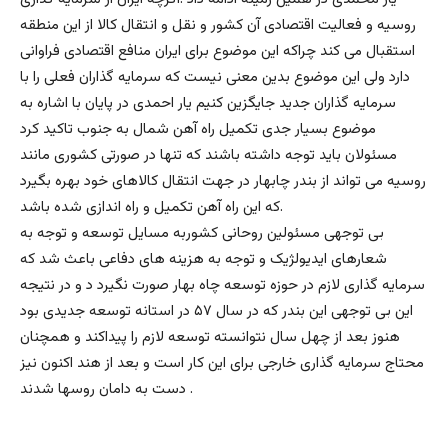
روسيه و فعاليت اقتصادى آن كشور و نقل و انتقال كالا از اين منطقه
استقبال مى كند چراكه اين موضوع براى ايران منافع اقتصادى فراوانى
دارد ولى اين موضوع بدين معنى نيست كه سرمايه گذاران فعلى را با
سرمايه گذاران جديد جايگزين كنيم يار احمدى در پايان با اشاره به
موضوع بسيار جدى تكميل راه آهن شمال به جنوب تاكيد كرد
مسئولان بايد توجه داشته باشند كه تنها در صورتى كشورى مانند
روسيه مى تواند از بندر چابهار در جهت انتقال كالاهاى خود بهره بگيرد
كه اين راه آهن تكميل و راه اندازى شده باشد.
بی توجهی مسئولین روحانی کشوربه مسایل توسعه و توجه به
شعارهای ایدیولژیک و توجه به هزینه های دفاعی باعث شد که
سرمایه گذاری لازم در حوزه توسعه چاه بهار صورت نگیرد د و در نتیجه
این بی توجهی این بندر که در سال ۵۷ در استانه توسعه جدیدی بود
هنوز بعد از چهل سال نتوانسته توسعه لازم را پیداکند و همچنان
محتاج سرمایه گذاری خارجی برای این کار است و بعد از هند اکنون نیز
دست به دامان روسها شدند .