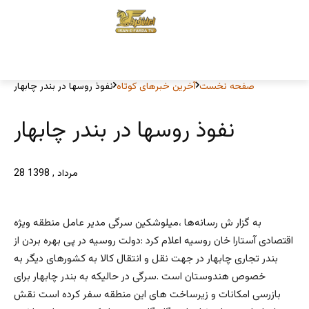
صفحه نخست
آخرین خبرهای کوتاه
نفوذ روسها در بندر چابهار
نفوذ روسها در بندر چابهار
28 مرداد , 1398
به گزار ش رسانه‌ها ،ميلوشكين سرگى مدير عامل منطقه ويژه
اقتصادى آستارا خان روسيه اعلام كرد :دولت روسيه در پى بهره بردن از
بندر تجارى چابهار در جهت نقل و انتقال كالا به كشورهاى ديگر به
خصوص هندوستان است .سرگى در حاليكه به بندر چابهار براى
بازرسى امكانات و زيرساخت هاى اين منطقه سفر كرده است نقش