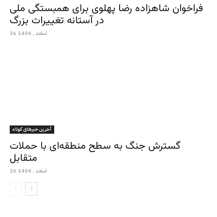
فراخوان شاهزاده رضا پهلوی برای همبستگی ملی
در آستانه تغییرات بزرگ
26 اسفند , 1404
آخرین خبرهای کوتاه
گسترش جنگ به سطح منطقه‌ای با حملات
متقابل
26 اسفند , 1404