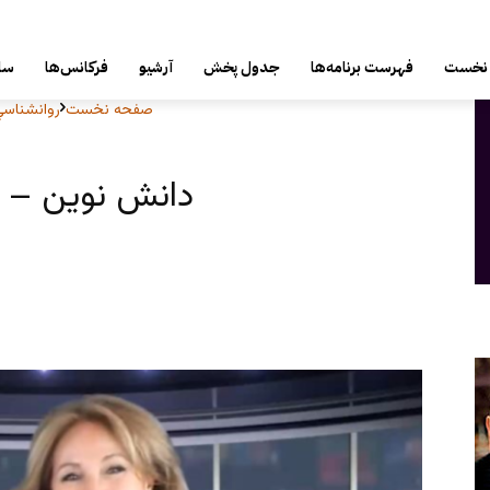
یکشنبه, 18 مرداد 1405
نخست
فهرست برنامه‌ها
جدول پخش
آرشیو
فرکانس‌ها
سای
صفحه نخست
روانشناسي 
دانش نوین – ر