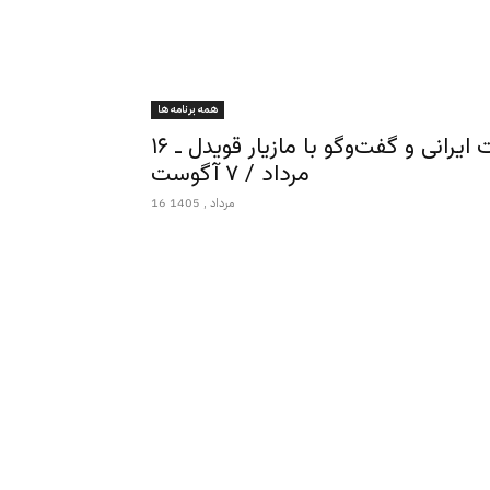
همه برنامه ها
ورزش از نگاه ایرج ادیب‌زاده ـ شاهنامه، هویت ایرانی و گفت‌وگو با مازیار قویدل ـ ۱۶
مرداد / ۷ آگوست
16 مرداد , 1405