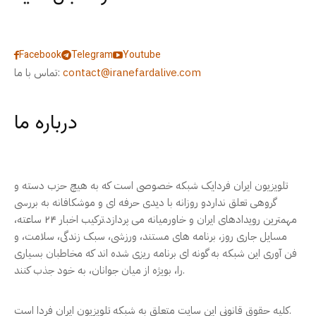
Facebook
Telegram
Youtube
contact@iranefardalive.com
تماس با ما:
درباره ما
تلویزیون ایران فردایک شبکه خصوصی است که به هیچ حزب دسته و
گروهی تعلق نداردو روزانه با دیدی حرفه ای و موشکافانه به بررسی
مهمترین رویدادهای ایران و خاورمیانه می پردازد.ترکیب اخبار ۲۴ ساعته،
مسایل جاری روز، برنامه های مستند، ورزشی، سبک زندگی، سلامت، و
فن آوری این شبکه به گونه ای برنامه ریزی شده اند که مخاطبان بسیاری
را، بویژه از میان جوانان، به خود جذب کنند.
کلیه حقوق قانونی این سایت متعلق به شبکه تلویزیون ایران فردا است.