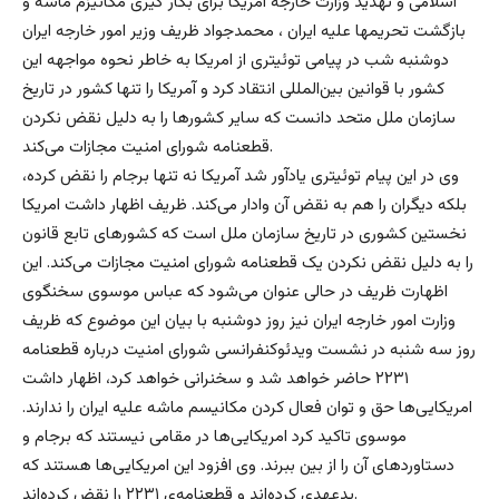
اسلامی و تهدید وزارت خارجه آمریکا برای بکار گیری مکانیزم ماشه و
بازگشت تحریمها علیه ایران ، محمدجواد ظریف وزیر امور خارجه ایران
دوشنبه شب در پیامی توئیتری از امریکا به خاطر نحوه مواجهه این
کشور با قوانین بین‌المللی انتقاد کرد و آمریکا را تنها کشور در تاریخ
سازمان ملل متحد دانست که سایر کشورها را به دلیل نقض نکردن
قطعنامه شورای امنیت مجازات می‌کند.
وی در این پیام توئیتری یادآور شد آمریکا نه تنها برجام را نقض کرده،
بلکه دیگران را هم به نقض آن وادار می‌کند. ظریف اظهار داشت امریکا
نخستین کشوری در تاریخ سازمان ملل است که کشورهای تابع قانون
را به دلیل نقض نکردن یک قطعنامه شورای امنیت مجازات می‌کند. این
اظهارت ظریف در حالی عنوان می‌شود که عباس موسوی سخنگوی
وزارت امور خارجه ایران نیز روز دوشنبه با بیان این موضوع که ظریف
روز سه شنبه در نشست ویدئوکنفرانسی شورای امنیت درباره قطعنامه
۲۲۳۱ حاضر خواهد شد و سخنرانی خواهد کرد، اظهار داشت
امریکایی‌ها حق و توان فعال کردن مکانیسم ماشه علیه ایران را ندارند.
موسوی تاکید کرد امریکایی‌ها در مقامی نیستند که برجام و
دستاوردهای آن را از بین ببرند. وی افزود این امریکایی‌ها هستند که
بدعهدی کرده‌اند و قطعنامه‌ی ۲۲۳۱ را نقض کرده‌اند.