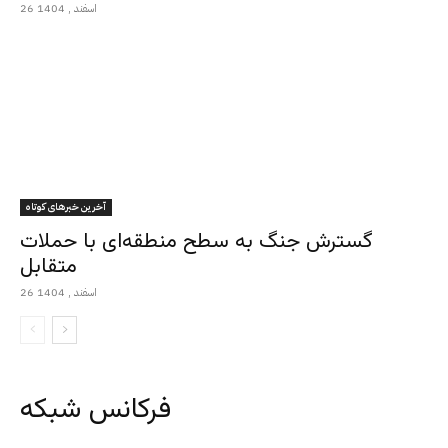
26 اسفند , 1404
آخرین خبرهای کوتاه
گسترش جنگ به سطح منطقه‌ای با حملات
متقابل
26 اسفند , 1404
فرکانس شبکه