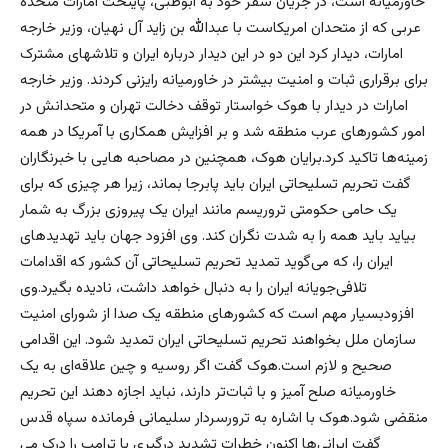
خاورمیانه است، در جریان سفر خود به ابوظبی، پایتخت امارات متحده
عربی که از متحدان امریکاست با عبدالله بن زاید آل نهیان، وزیر خارجه
امارات، ‌دیدار کرد این دو در این دیدار درباره ایران و تلاشهای مشترک
برای برقراری ثبات و امنیت بیشتر در خاورمیانه رایزنی کردند. وزیر خارجه
امارات در دیدار با هوک خواستار توقف دخالت تهران و متحدانش در
امور کشورهای عرب منطقه شد و بر افزایش همکاری با آمریکا در همه
زمینه‌‌ها تاکید کرد.برایان هوک، همچنین در مصاحبه هایی با خبرنگاران
گفت تحریم تسلیحاتی ایران باید پابرجا بماند، زیرا هر چیزی که برای
یک حامی حکومتی تروریسم مانند ایران یک پیروزی بزرگ به شمار
بیاید باید همه را به شدت نگران کند. وی افزود‌ جهان باید تهدیدهای
ایران را، که می‌گوید تمدید تحریم تسلیحاتی آن کشور که اقدامات
تلافی‌جویانه ایران را به دنبال خواهد داشت،‌ نادیده بگیرد.وی
افزودبسیار مهم است که کشورهای منطقه یک صدا از شورای امنیت
سازمان ملل بخواهند تحریم تسلیحاتی ایران تمدید شود. این اقدامی
صحیح و لازم است.هوک گفت اگر روسیه و چین علاقه‌ای به یک
خاورمیانه صلح آمیز و با ثبات‌تر دارند، نباید اجازه دهند این تحریم
منقضی شود.هوک با اشاره به ترورسردار سلیمانی فرمانده سپاه قدس
گفت ایرانی‌ها اکنون خطرات تشدید درگیری با ترامپ را درک می