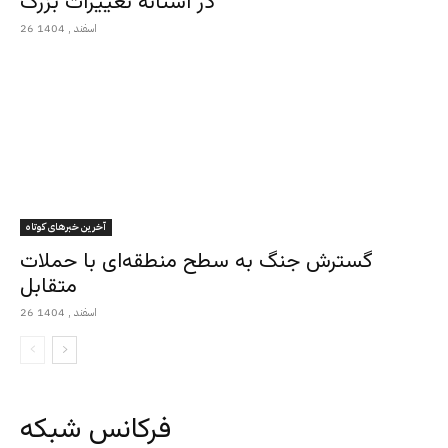
در آستانه تغییرات بزرگ
26 اسفند , 1404
آخرین خبرهای کوتاه
گسترش جنگ به سطح منطقه‌ای با حملات
متقابل
26 اسفند , 1404
فرکانس شبکه