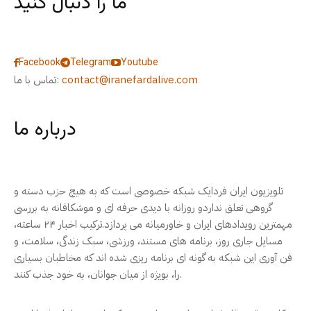
ما را دنبال کنید
Facebook
Telegram
Youtube
contact@iranefardalive.com
تماس با ما:
درباره ما
تلویزیون ایران فردایک شبکه خصوصی است که به هیچ حزب دسته و
گروهی تعلق نداردو روزانه با دیدی حرفه ای و موشکافانه به بررسی
مهمترین رویدادهای ایران و خاورمیانه می پردازد.ترکیب اخبار ۲۴ ساعته،
مسایل جاری روز، برنامه های مستند، ورزشی، سبک زندگی، سلامت، و
فن آوری این شبکه به گونه ای برنامه ریزی شده اند که مخاطبان بسیاری
را، بویژه از میان جوانان، به خود جذب کنند.