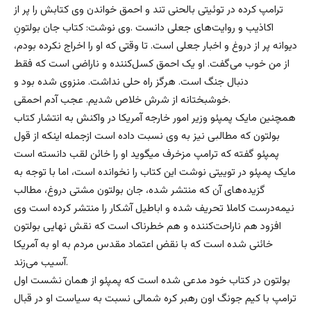
ترامپ کرده در توئیتی بالحنی تند و احمق خواندن وی کتابش را پر از
اکاذیب و روایت‌های جعلی دانست .وی نوشت: کتاب جان بولتونِ
دیوانه پر از دروغ و اخبار جعلی است. تا وقتی که او را اخراج نکرده بودم،
از من خوب می‌گفت. او یک احمق کسل‌کننده و ناراضی است که فقط
دنبال جنگ است. هرگز راه حلی نداشت. منزوی شده بود و
خوشبختانه از شرش خلاص شدیم. عجب آدم احمقی.
همچنین مایک پمپئو وزیر امور خارجه آمریکا در واکنش به انتشار کتاب
بولتون که مطالبی نیز به وی نسبت داده است ازجمله اینکه از قول
پمپئو گفته که ترامپ مزخرف میگوید او را خائن لقب دانسته است
مایک پمپئو در توییتی نوشت این کتاب را نخوانده است، اما با توجه به
گزیده‌های آن که منتشر شده، جان بولتون مشتی دروغ، مطالب
نیمه‌درست کاملا تحریف شده و اباطیل آشکار را منتشر کرده است وی
افزود هم ناراحت‌کننده و هم خطرناک است که نقش نهایی بولتون
خائنی شده است که با نقض اعتماد مقدس مردم به او به آمریکا
آسیب می‌زند.
بولتون در کتاب خود مدعی شده است که پمپئو از همان نشست اول
ترامپ با کیم جونگ اون رهبر کره شمالی نسبت به سیاست او در قبال