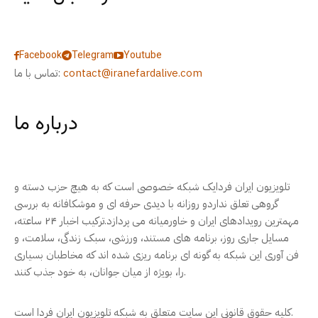
Facebook
Telegram
Youtube
contact@iranefardalive.com
تماس با ما:
درباره ما
تلویزیون ایران فردایک شبکه خصوصی است که به هیچ حزب دسته و
گروهی تعلق نداردو روزانه با دیدی حرفه ای و موشکافانه به بررسی
مهمترین رویدادهای ایران و خاورمیانه می پردازد.ترکیب اخبار ۲۴ ساعته،
مسایل جاری روز، برنامه های مستند، ورزشی، سبک زندگی، سلامت، و
فن آوری این شبکه به گونه ای برنامه ریزی شده اند که مخاطبان بسیاری
را، بویژه از میان جوانان، به خود جذب کنند.
کلیه حقوق قانونی این سایت متعلق به شبکه تلویزیون ایران فردا است.