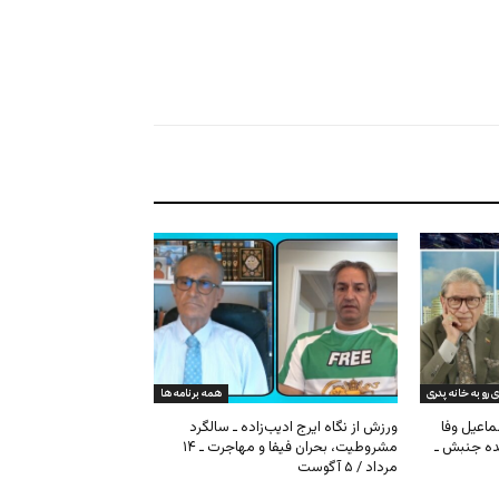
ی رو به خانه پدری
همه برنامه ها
ماعیل وفا
ورزش از نگاه ایرج ادیب‌زاده ـ سالگرد
نده جنبش ـ
مشروطیت، بحران فیفا و مهاجرت ـ ۱۴
مرداد / ۵ آگوست