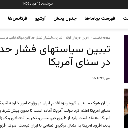
پنج‌شنبه, 15 مرداد 1405
ت
فهرست برنامه‌ها
جدول پخش
آرشیو
فرکانس‌ها
صفحه نخست
آخرین خبرهای کوتاه
تببین سیاستهای فشار حداکثری دونالد ترامپ در سنای
تببین سیاستهای فشار حداک
در سنای آمریکا
25 مهر , 1398
برایان هوک مسئول گروه ویژه اقدام ایران در وزارت امور خارجه آمر
سنای امریکا اعلام کرد دولت آمریکا آماده است تا بدون پیش‌شرط با 
امریکا معتقد است باید از طریق دیپلماسی، تحریم اقتصادی و کارزا
یابد، افزود امریکا به دنبال درگیری نظامی با ایران نیست. هوک افزود