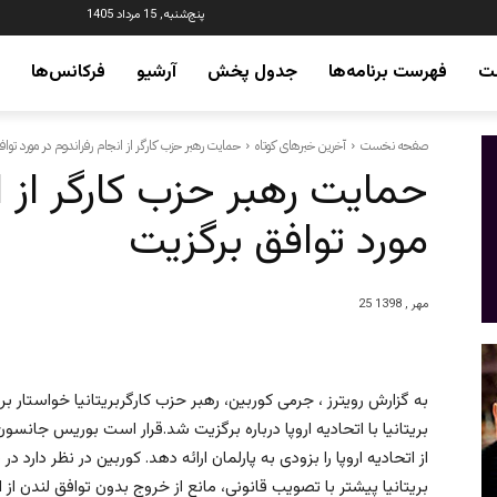
پنج‌شنبه, 15 مرداد 1405
ت
فهرست برنامه‌ها
جدول پخش
آرشیو
فرکانس‌ها
صفحه نخست
آخرین خبرهای کوتاه
حمایت رهبر حزب کارگر از انجام رفراندوم در مورد توا
حمایت رهبر حزب کارگر از ا
مورد توافق برگزیت
25 مهر , 1398
به گزارش رویترز ، جرمی کوربین، رهبر حزب کارگربریتانیا خواستا
بریتانیا با اتحادیه اروپا درباره برگزیت شد.قرار است بوریس جانس
از اتحادیه اروپا را بزودی به پارلمان ارائه دهد. کوربین در نظر دارد د
بریتانیا پیشتر با تصویب قانونی، مانع از خروج بدون توافق لندن ا