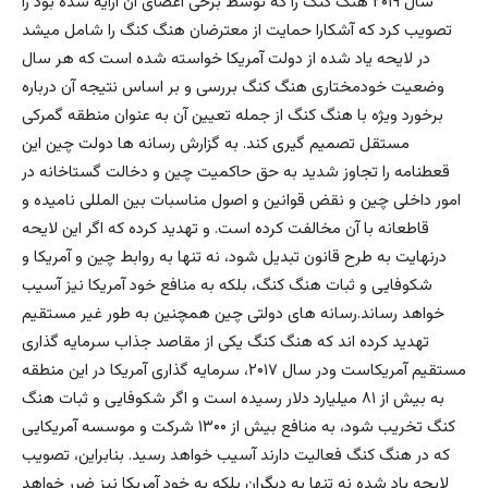
سال ۲۰۱۹ هنگ کنگ را که توسط برخی اعضای آن ارایه شده بود را
تصویب کرد که آشکارا حمایت از معترضان هنگ کنگ را شامل میشد
در لایحه یاد شده از دولت آمریکا خواسته شده است که هر سال
وضعیت خودمختاری هنگ کنگ بررسی و بر اساس نتیجه آن درباره
برخورد ویژه با هنگ کنگ از جمله تعیین آن به عنوان منطقه گمرکی
مستقل تصمیم گیری کند. به گزارش رسانه ها دولت چین این
قعطنامه را تجاوز شدید به حق حاکمیت چین و دخالت گستاخانه در
امور داخلی چین و نقض قوانین و اصول مناسبات بین المللی نامیده و
قاطعانه با آن مخالفت کرده است. و تهدید کرده که اگر این لایحه
درنهایت به طرح قانون تبدیل شود، نه تنها به روابط چین و آمریکا و
شکوفایی و ثبات هنگ کنگ، بلکه به منافع خود آمریکا نیز آسیب
خواهد رساند.رسانه های دولتی چین همچنین به طور غیر مستقیم
تهدید کرده اند که هنگ کنگ یکی از مقاصد جذاب سرمایه گذاری
مستقیم آمریکاست ودر سال ۲۰۱۷، سرمایه گذاری آمریکا در این منطقه
به بیش از ۸۱ میلیارد دلار رسیده است و اگر شکوفایی و ثبات هنگ
کنگ تخریب شود، به منافع بیش از ۱۳۰۰ شرکت و موسسه آمریکایی
که در هنگ کنگ فعالیت دارند آسیب خواهد رسید. بنابراین، تصویب
لایحه یاد شده نه تنها به دیگران بلکه به خود آمریکا نیز ضرر خواهد