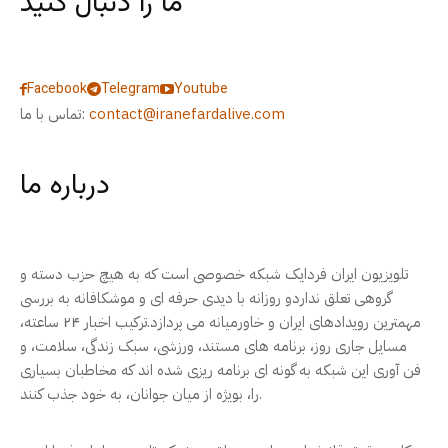
ما را دنبال کنید
Facebook
Telegram
Youtube
contact@iranefardalive.com
تماس با ما:
درباره ما
تلویزیون ایران فردایک شبکه خصوصی است که به هیچ حزب دسته و
گروهی تعلق نداردو روزانه با دیدی حرفه ای و موشکافانه به بررسی
مهمترین رویدادهای ایران و خاورمیانه می پردازد.ترکیب اخبار ۲۴ ساعته،
مسایل جاری روز، برنامه های مستند، ورزشی، سبک زندگی، سلامت، و
فن آوری این شبکه به گونه ای برنامه ریزی شده اند که مخاطبان بسیاری
را، بویژه از میان جوانان، به خود جذب کنند.