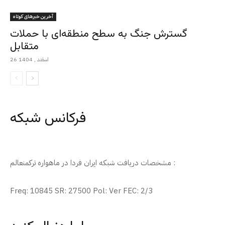
آخرین خبرهای کوتاه
گسترش جنگ به سطح منطقه‌ای با حملات
متقابل
26 اسفند , 1404
فرکانس شبکه
مشخصات دریافت شبکه ایران فردا در ماهواره ترکمنعالم :
Freq: 10845 SR: 27500 Pol: Ver FEC: 2/3