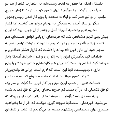
داستان اینکه ما چطور به اینجا رسیده‌ایم به انتظارات غلط از هر دو
طرف برمی‌گردد.انها میگویند ایران تصور کرد می‌تواند تا زمان خروج
ترامپ از توافق صبر کند و ایالات متحده با روی کار آمدن رئیس‌جمهور
دیگر در سال آینده به سادگی به برجام بازخواهد گشت. اما فشار
تحریم‌های یکجانبه آمریکا قابل‌توجه‌تر از آن چیزی بود که ایران
پیش‌بینی کردو مشخص شد که طرف‌های اروپایی توافق هسته‌ای هم
تا حد زیادی قادر به جبران این تحریم‌ها نبودند.ودولت ترامپ هم به
سهم خود این باور غیرواقع‌بینانه را داشت که کارزار فشار حداکثری و
اقدامات تهدیدآمیزش ایران را به زانو زدن و قبول شرایط آمریکا وادار
خواهد کرد. اما نمی‌دانست که ایران هم کارت‌های خاص خودش را برای
بازی دارد.پیشنهاد آنها این است که لازم است ایرانی‌ها واقع‌بین‌تر
شوند. تصور موافقت ایالات متحده با رفع تحریم‌ها، بدون
ضمانت‌هایی از جانب ایران مبنی بر آغاز فوری مذاکرات بر سر یک
توافق تکمیلی که در آن دست‌کم چارچوب‌های زمانی توافق تمدید شده
و به مسائل راستی‌آزمایی و موشک‌های بالیستیک ایران پرداخته
می‌شود، غیرعملی است.انها نتیجه گیری میکنند که اگر از ما بخواهید
مسیری برای دیپلماسی پیشنهاد دهیم ما می‌گوییم که نباید از نقطه‌ای