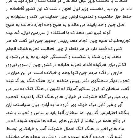
ملاقات با نخست وزیر نپال مخالفان در هنک کنگ را مورد تهدید قرار
داد .در این دیدار نخست وزیر نپال اظهار داشت که این کشور قاطعانه از
حفظ حق حاکمیت و تمامیت ارضی چین حمایت می کند، واستوارانه بر
اصل چین واحد پایبند می ماند و به هیچ وجه اجازه دخالت به هیچ
گونه نیرو نمی دهد که با استفاده از سرزمین نپال، فعالیت
تجزیه‌طلبانه علیه چین انجام دهد.رییس جمهور چین نیز گفت که هر
کس که قصد دارد در هر نقطه از چین فعالیت تجزیه‌طلبانه انجام
دهد، بدون شک با شکست و گسستگی خود رو به رو می شود و
تلاش برای هرگونه اقدام تجزیه طلبانه در کشور چین از سوی نیروی
خارجی از نگاه مردم چین تنها وهم و خیالات است. در این میان در
تحولی دیگر سخنگوی دفتر رییس منطقه اداری هنگ کنگ روز گذشته
گفت سخنان تد کروز سناتور آمریکا که اکنون در هنگ کنگ به سر می
برد، مبنی بر آنکه خشونت در خیابان های هنگ کنگ را ندیده، تعجب
آور و غیر قابل درک خواند.وی افزود ما به آزادی بیان سیاستمداران
بیگانه احترام می گذاریم، اما سخنان آنها باید براساس واقعیات باشد.
در واقع همه می توانند از گزارش های رسانه ها متوجه شوند که در
ماه های اخیر در هنگ کنگ اعمال خشونت آمیز و خرابکاری توسط
فتنه گران صورت گرفته است و حتی اوباش در محله های مختلف