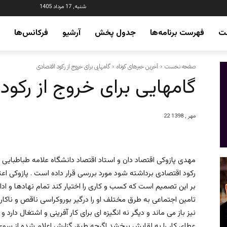
شنبه, 17 مرداد 1405
ت
فهرست برنامه‌ها
جدول پخش
آرشیو
فرکانس‌ها
صفحه نخست
آخرین خبرهای کوتاه
گامهایی برای خروج از رکود اقتصادی
گامهایی برای خروج از رکود
22 مهر , 1398
مهدى پازوكى اقتصاد دان و استاد اقتصاد دانشگاه علامه طباطبايى 
ركود اقتصادى برداشته شود مورد بررسی قرار داده است . پازوكى اعت
بر اين تصميم است كه كسب و كارى را اختيار كند تمام نهادها و اداره
تامين اجتماعى به طرق مختلف او را درگير بوروكراسى ناقص و ناك
نيز باز مى ماند و ديگر نه انگيزه اى براى كار آفرينى و اشتغال دارد
عطاى كار را به لقايش ببخشد اگرچه طبق گزارش اعلام شده از سوى ب