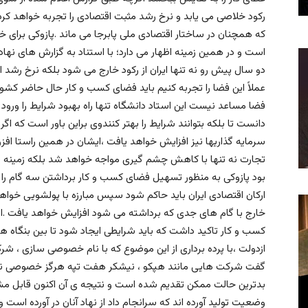
كه همچنان در ساختار اقتصادى ملى پابرجا مى ماند .پازوكى براى 
است و در همين زمينه اظهار مى دارد؛ با استناد به گزارش هاى نها
دو سال پيش رو نه تنها ايران از ركود خارج مى شود بلكه نرخ رشد
عملاً اين فضا را تجربه كنيم بايد فضاى كسب و كار حال حاضر كشو
فضا مساعد نيست اين استاد دانشگاه تنها راه بهبود شرايط را ورو
دانست تا بلكه بتوانند شرايط را بهتر كنندوى براين باور است كه 
سرمايه گذاريها نيز افزايش خواهد يافت ،ايشان در همين راستا اف
تجارت نه تنها با كاهش چشم گيرى مواجه خواهد شد بلكه زمينه 
بود پازوكى به منظور تسهيل فضاى كسب و كار برداشتن سه گام را
اركان اقتصادى ايران بايد حاكم شود سپس مبارزه با پولشويى خواهد
خارج با گام هاى جدى كه برداشته مى شود افزايش خواهد يافت .اين
كسب و كار تاكيد داشت كه بايد شرايطى ايجاد شود تا بين بنگاه هاى
ازدولت ،با پرده بردارى از اين موضوع كه با نام خصوصى سازى ، ش
گفت شركت هايى مانند هپكو ، نيشكر هفت تپه هرگز خصوصى نشد
بدترين حالت ممكن تقديم شده است و نتيجه ى آن اكنون قابل مشا
وضعيت توليد آورده اند كه سرانجام داد از نهاد آنان در آورده است