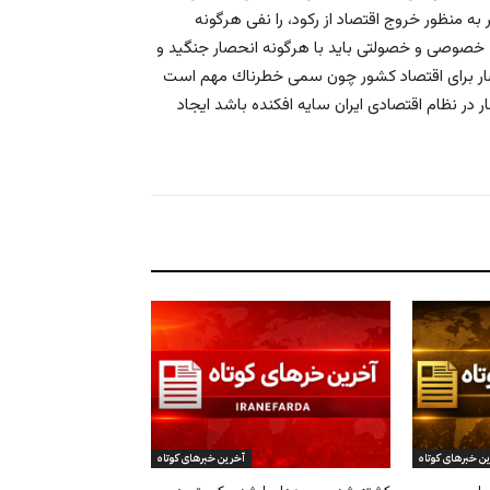
ه منظور خروج اقتصاد از ركود، را نفى هرگونه
 خصوصى و خصولتى بايد با هرگونه انحصار جنگيد و
حصار براى اقتصاد كشور چون سمى خطرناك مهم است
 در نظام اقتصادى ايران سايه افكنده باشد ايجاد
ن خبرهای کوتاه
آخرین خبرهای کوتاه