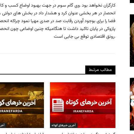
كارگران نخواهد بود .وى گام سوم در جهت بهبود اوضاع كسب و كار ب
انحصار در هر بخشى عنوان كرد و هشدار داد در بخش هاى دولتى ،
فضا را براى بوجود آوردن رقابت صد در صدى مهيا نمود چراكه ان
پازوكى در پايان تاكيد داشت تا هنگاميكه چنين اوضاعى چون انحصار
رونق اقتصادى توقع بى جايى است.
مطالب مرتبط
آخرین خبرهای کوتاه
آخری