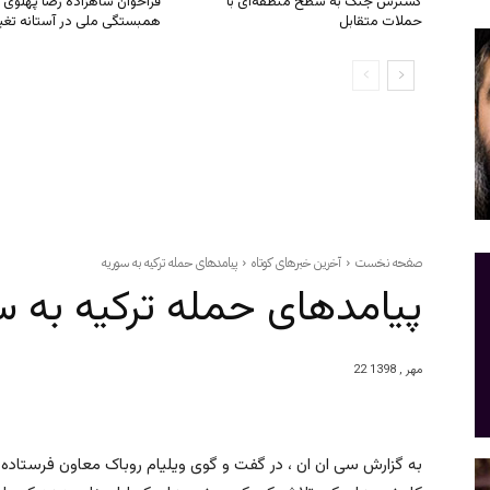
گسترش جنگ به سطح منطقه‌ای با
فراخوان شاهزاده رضا پهلوی ب
حملات متقابل
همبستگی ملی در آستانه تغی