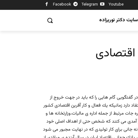
Facebook
Telegram
Youtube
سایت دکتر نوریزاده
 اقتصادی
در گفتگویی گام هايى را که بايد در جهت خروج از
قاد دارد زمانيكه يك فعال و كار آفرين اقتصادى كشور
 جات مرتبط از جمله اداره ى ماليات،وزارتخانه ها و
ار آمدى مى كنند كه شخص حتى از اهداف اصلى خود
 و نه جانى براى كار توليدى كه در نهايت مجبور مى شود
انك جهانى ،اقتصاد ايران در سال آينده ى ميلادى از