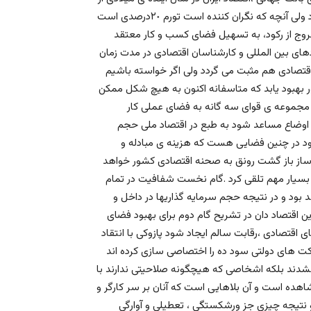
ركود خلاصى مى يابد و نرخ رشد مثبت اقتصادى را تجربه خواهد كرد ولى آنچه كه نگران كننده است تورم ٢٠درصدى است
خروج از ركود، به تسهيل فضاى كسب و كار معتقد
دهاى بين المللى و كارشناسان اقتصادى در مدت زمان
 اقتصادى هم مثبت مى گردد ولى اگر خواسته باشيم
ر بهبود يابد كه متاسفانه اكنون به هيچ شكل ممكن
د مجموعه ى قواى سه گانه به فضاى عملى كار
اگر اوضاع مساعد شود به طبع در اقتصاد ملى حجم
زود در چنين فضايى هست كه هزينه ى مبادله و
ساز باز گشت رونق به صحنه اقتصادى كشور خواهد
 بسيار مهم تلقى كرد .گام نخست شفافيت در تمام
 بود و در نتيجه حجم سرمايه گذاريها در داخل و
 اقتصاد دان در تشريح گام دوم براى بهبود فضاى
 اقتصادى ،رقابت سالم ايجاد شود پازوكى با انتقاد
ركت هاى دولتى سود ده را اختصاصى سازى كرده اند
ند بلكه اشخاصى كه هيچگونه صلاحيتى ندارند با
هده است و آن بلاهايى است كه آنان بر سر كارگر و
 و نتيجه چيزى جز ورشكستگى ، تعطيلى و آوارگى