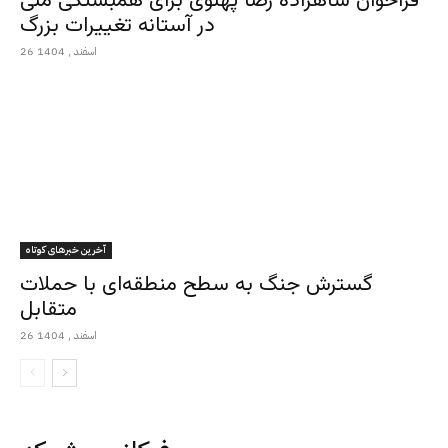
فراخوان شاهزاده رضا پهلوی برای همبستگی ملی
در آستانه تغییرات بزرگ
26 اسفند , 1404
آخرین خبرهای کوتاه
گسترش جنگ به سطح منطقه‌ای با حملات
متقابل
26 اسفند , 1404