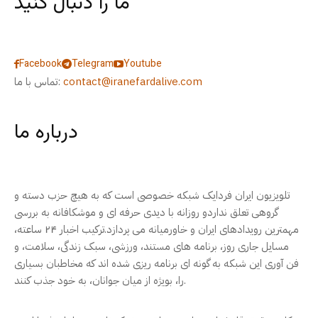
ما را دنبال کنید
Facebook
Telegram
Youtube
contact@iranefardalive.com
تماس با ما:
درباره ما
تلویزیون ایران فردایک شبکه خصوصی است که به هیچ حزب دسته و
گروهی تعلق نداردو روزانه با دیدی حرفه ای و موشکافانه به بررسی
مهمترین رویدادهای ایران و خاورمیانه می پردازد.ترکیب اخبار ۲۴ ساعته،
مسایل جاری روز، برنامه های مستند، ورزشی، سبک زندگی، سلامت، و
فن آوری این شبکه به گونه ای برنامه ریزی شده اند که مخاطبان بسیاری
را، بویژه از میان جوانان، به خود جذب کنند.