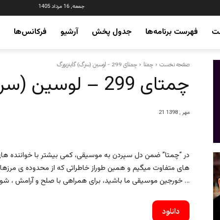
جمعه, 16 مرداد 1405
ت
فهرست برنامه‌ها
جدول پخش
آرشیو
فرکانس‌ها
صفحه نخست
چمتا
چمتای 299 - لوسین (سرگ) گاینزبورگ
چمتای 299 – لوسین (سرگ) گاینزبورگ
21 مهر , 1398
در “چمتا” ضمن دل سپردن به موسیقی، کمی بیشتر با خواننده های
های متفاوت میگیم و همین طوراز خاطراتی که از محدوده ی مرزهای
خورجین موسیقی ما باشید، برای همراهی با صلح و آرامش ، شور و هیجان و …
دانلود