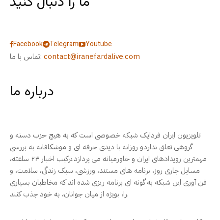
ما را دنبال کنید
Facebook
Telegram
Youtube
contact@iranefardalive.com
تماس با ما:
درباره ما
تلویزیون ایران فردایک شبکه خصوصی است که به هیچ حزب دسته و
گروهی تعلق نداردو روزانه با دیدی حرفه ای و موشکافانه به بررسی
مهمترین رویدادهای ایران و خاورمیانه می پردازد.ترکیب اخبار ۲۴ ساعته،
مسایل جاری روز، برنامه های مستند، ورزشی، سبک زندگی، سلامت، و
فن آوری این شبکه به گونه ای برنامه ریزی شده اند که مخاطبان بسیاری
را، بویژه از میان جوانان، به خود جذب کنند.