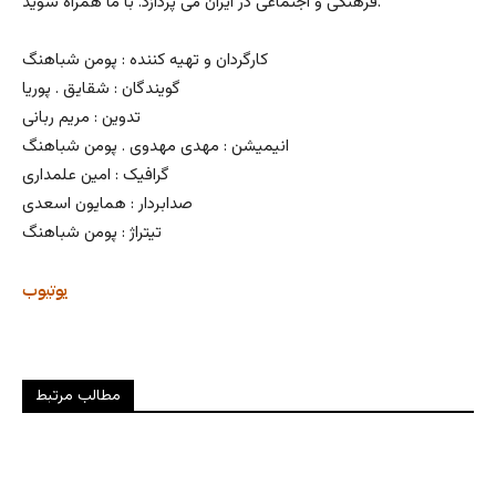
فرهنگی و اجتماعی در ایران می پردازد. با ما همراه شوید.
کارگردان و تهیه کننده : پومن شباهنگ
گویندگان : شقایق . پوریا
تدوین : مریم ربانی
انیمیشن : مهدی مهدوی . پومن شباهنگ
گرافیک : امین علمداری
صدابردار : همایون اسعدی
تیتراژ : پومن شباهنگ
یوتیوب
مطالب مرتبط