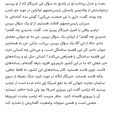
بحث و جدل پرداخت.او در پاسخ به سؤال این خبرنگار که از او پرسید
درخواستش از ولادیمیر زلنسکی رئیس‌جمهور اوکراین در مورد جو بایدن
چه بوده، گفت: داری با من صحبت می‌کنی؟ گوش بده. آماده‌ای. ما
میزبان رئیس‌جمهور فنلاند هستیم، از او یک سؤال بپرس.
ترامپ وقتی با اصرار خبرنگار روبرو شد، گفت: شنیدی چه گفتم؟
شنیدی چه گفتم؟ از ایشان یک سؤال بپرس. من به تو جوابی مفصل
دادم. حالا از این آقا یک سؤال بپرس. بی‌ادب نباش. من به همه‌چیز
جواب دادم. کل این قضیه ساختگی است. و می‌دانی چه کسانی دارند
این قضیه ساختگی را همراهی می‌کنند؟ کسانی مثل تو و رسانه‌های
خبر جعلی که ما در این کشور داریم.وی افزود بارها گفته‌ام، رسانه‌های
فاسد. چون فاسد هستید. اکثر رسانه‌های این کشور، نه فقط جعلی،
بلکه فاسد هستند. خبرنگار انگاه در مورد تایید جنگ تعرفه از سوی
سازمان تجارت جهانی که به نفع امریکا رای داده شده است از ترامپ
پرسید که ترامپ گفت این پیروزی امریکا بود ولی شما حاضر نیستید
آن را پیروزی قلمداد کنید . بنظر میرسد که ترامپ بشدت اینروزها
عصبی است و همین میتواند وضعیت گفتاریش را تشدید کند .