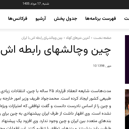
شنبه, 17 مرداد 1405
ت
فهرست برنامه‌ها
جدول پخش
آرشیو
فرکانس‌ها
صفحه نخست
آخرین خبرهای کوتاه
چین وچالشهای رابطه اش با ایران
چین وچالشهای رابطه اش با
10 مهر , 1398
مدت‌هاست شایعه انعقاد قرارداد ۲۵ ساله ب
و چین را از اساس نادرست دانست و گفت توافقی که امتیازات ویژه‌
طرفین باید بنشینند و بندهای توافق را تنظیم کنند. این اظهارات 