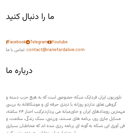
ما را دنبال کنید
Facebook
Telegram
Youtube
contact@iranefardalive.com
تماس با ما:
درباره ما
تلویزیون ایران فردایک شبکه خصوصی است که به هیچ حزب دسته و
گروهی تعلق نداردو روزانه با دیدی حرفه ای و موشکافانه به بررسی
مهمترین رویدادهای ایران و خاورمیانه می پردازد.ترکیب اخبار ۲۴ ساعته،
مسایل جاری روز، برنامه های مستند، ورزشی، سبک زندگی، سلامت، و
فن آوری این شبکه به گونه ای برنامه ریزی شده اند که مخاطبان بسیاری
را، بویژه از میان جوانان، به خود جذب کنند.