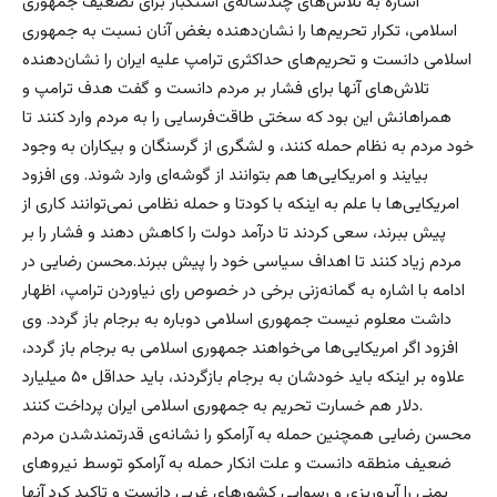
اشاره به تلاش‌های چندساله‌ی استکبار برای تضعیف جمهوری
اسلامی، تکرار تحریم‌ها را نشان‌دهنده بغض آنان نسبت به جمهوری
اسلامی دانست و تحریم‌های حداکثری ترامپ علیه ایران را نشان‌دهنده
تلاش‌های آنها برای فشار بر مردم دانست و گفت هدف ترامپ و
همراهانش این بود که سختی طاقت‌فرسایی را به مردم وارد کنند تا
خود مردم به نظام حمله کنند، و لشگری از گرسنگان و بیکاران به وجود
بیایند و امریکایی‌ها هم بتوانند از گوشه‌ای وارد شوند. وی افزود
امریکایی‌ها با علم به اینکه با کودتا و حمله نظامی نمی‌توانند کاری از
پیش ببرند، سعی کردند تا درآمد دولت را کاهش دهند و فشار را بر
مردم زیاد کنند تا اهداف سیاسی خود را پیش ببرند.محسن رضایی در
ادامه با اشاره به گمانه‌زنی برخی در خصوص رای نیاوردن ترامپ، اظهار
داشت معلوم نیست جمهوری اسلامی دوباره به برجام باز گردد. وی
افزود اگر امریکایی‌ها می‌خواهند جمهوری اسلامی به برجام باز گردد،
علاوه بر اینکه باید خودشان به برجام بازگردند، باید حداقل ۵۰ میلیارد
دلار هم خسارت تحریم به جمهوری اسلامی ایران پرداخت کنند.
محسن رضایی همچنین حمله به آرامکو را نشانه‌ی قدرتمندشدن مردم
ضعیف منطقه دانست و علت انکار حمله به آرامکو توسط نیروهای
یمنی را آبروریزی و رسوایی کشورهای غربی دانست و تاکید کرد آنها