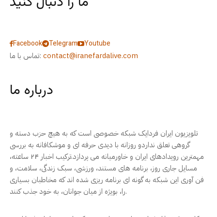
ما را دنبال کنید
Facebook
Telegram
Youtube
contact@iranefardalive.com
تماس با ما:
درباره ما
تلویزیون ایران فردایک شبکه خصوصی است که به هیچ حزب دسته و
گروهی تعلق نداردو روزانه با دیدی حرفه ای و موشکافانه به بررسی
مهمترین رویدادهای ایران و خاورمیانه می پردازد.ترکیب اخبار ۲۴ ساعته،
مسایل جاری روز، برنامه های مستند، ورزشی، سبک زندگی، سلامت، و
فن آوری این شبکه به گونه ای برنامه ریزی شده اند که مخاطبان بسیاری
را، بویژه از میان جوانان، به خود جذب کنند.