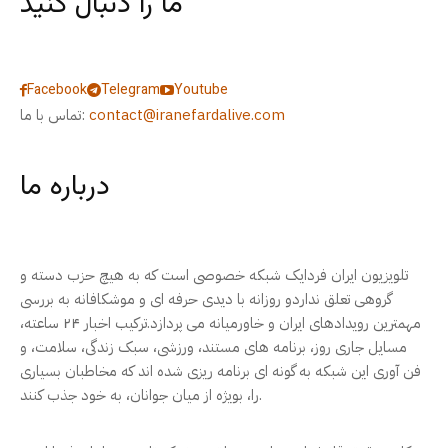
ما را دنبال کنید
Facebook
Telegram
Youtube
contact@iranefardalive.com
تماس با ما:
درباره ما
تلویزیون ایران فردایک شبکه خصوصی است که به هیچ حزب دسته و
گروهی تعلق نداردو روزانه با دیدی حرفه ای و موشکافانه به بررسی
مهمترین رویدادهای ایران و خاورمیانه می پردازد.ترکیب اخبار ۲۴ ساعته،
مسایل جاری روز، برنامه های مستند، ورزشی، سبک زندگی، سلامت، و
فن آوری این شبکه به گونه ای برنامه ریزی شده اند که مخاطبان بسیاری
را، بویژه از میان جوانان، به خود جذب کنند.