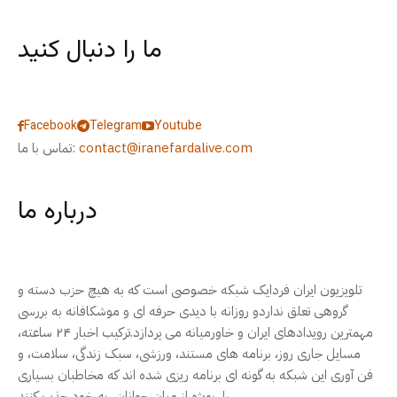
ما را دنبال کنید
Facebook
Telegram
Youtube
contact@iranefardalive.com
تماس با ما:
درباره ما
تلویزیون ایران فردایک شبکه خصوصی است که به هیچ حزب دسته و
گروهی تعلق نداردو روزانه با دیدی حرفه ای و موشکافانه به بررسی
مهمترین رویدادهای ایران و خاورمیانه می پردازد.ترکیب اخبار ۲۴ ساعته،
مسایل جاری روز، برنامه های مستند، ورزشی، سبک زندگی، سلامت، و
فن آوری این شبکه به گونه ای برنامه ریزی شده اند که مخاطبان بسیاری
را، بویژه از میان جوانان، به خود جذب کنند.