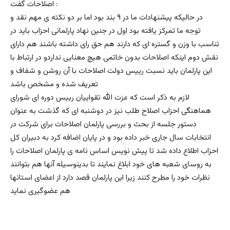
اصلاحات گفت :
در حاليكه پيشنهادات ما در ٩ بند بود اما بر دو نكته ى مهم نقد و
توجه ما تمركز يافته بود اول در جنين نهاد پارلمانى احزاب بايد در
تناسب با وزن و گستره اى كه دارند هم حق راى داشته باشند هم داراى
نقش دوم اينكه اصلاحات بدون خاتمى هيچ معنايى نداردو در ارتباط با
اين پارلمان بايد نسبت رييس دولت اصلاحات با آن روشن و شفاف و
تعريف شده و مشخص باشد
لازم به ذکر است که عزت الله تقواييان رييس دوره اى شوراى
هماهنگى احزاب اصلاح طلب نيز در دوشنبه اى كه گذشت به عنوان
دستور جلسه از بحث و بررسى پارلمان اصلاحات براى شركت در
انتخابات سال جارى خبر داده بود و در پايان اضافه كرد به دبيران كل
احزاب اطلاع داده شد تا پيش نويس اساس نامه ى پارلمان اصلاحات را
به روساى شعبه هاى خود ابلاغ نمايند تا بدينوسيله آنها هم بتوانند
نظرات خود را مطرح كنند زيرا اين پارلمان قصد دارد از اعضاى استانها
هم عضوگيرى نمايد