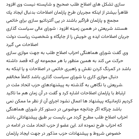
سازى تشكل هاى اصلاح طلب صحيح و شايسته نيست وی افزود
ظاهراً بيشتر از اينكه مجريان طرح پارلمان اصلاحات بدنبال ايجاد يك
مجمع و پارلمان فراگير باشند در پى آلترناتيو سازى براى خاتمى
هستند شريعتى در همين زمينه افزود : شوراى عالى سياست گذارى
جريان اصلاحات ايده ى خويش را از جايگاه و شخصيت رياست دولت
اصلاحات مى گيرد
وی گفت شوراى هماهنگى احزاب اصلاح طلب به جهت موازى سازى
حركت مى كند به همين منظور با هر مجموعه اى كه قصد داشته
باشد در كمرنگ كردن نقش و راهبرى خاتمى در اصلاحات و يا اينكه به
دنبال موازى كارى با شوراى سياست گذارى باشد كاملاً مخالفم
.شريعتى با نگاهى به گذشته به پيشنهادهاى حزب اتحاد ملت در
ارتباط با پارلمان اصلاحات اشاره كرد و گفت در آن زمان هم ما تاكيد
كرديم تازمانيكه پيشنهاد ها اعمال نشود اجراى آن از نظر ما ممكن نمى
باشد چراكه اگر چنانچه موضوعى در دستور كار شوراى هماهنگى
احزاب اصلاح طلب مطرح گردد مى بايست بر طبق پيشنهاداتى باشد
كه احزاب طرح نموده اند .اين عضو از حزب اتحاد ملت در ادامه در
خصوص شروط و پيشنهادات حزب مذكور در جهت ايجاد پارلمان