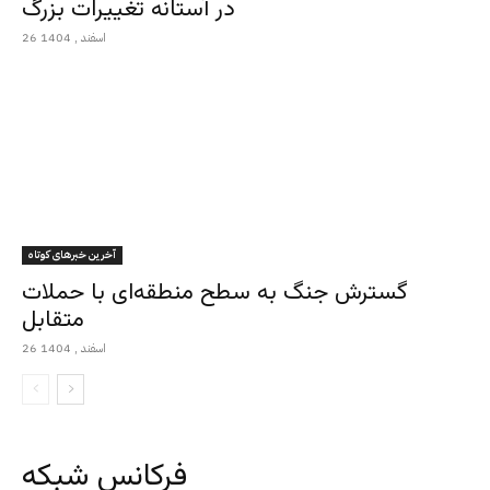
در آستانه تغییرات بزرگ
26 اسفند , 1404
آخرین خبرهای کوتاه
گسترش جنگ به سطح منطقه‌ای با حملات
متقابل
26 اسفند , 1404
فرکانس شبکه