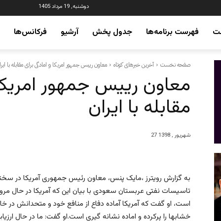
دوشنبه, 19 مرداد 1405
ت
فهرست برنامه‌ها
جدول پخش
آرشیو
فرکانس‌ها
صفحه نخست
آخرین خبرهای کوتاه
معاون رییس جمهور امریکا و امادگی برای مقابله با ایرا
معاون رییس جمهور امریکا 
مقابله با ایران
27 شهریور , 1398
به گزارش رویترز ،مایک پنس، معاون رئیس جمهوری آمریکا در سخنانی
تاسیسات نفتی عربستان سعودی با بیان این که آمریکا در حال مرو
است، او گفت که آمریکا آماده دفاع از منافع خود و متحدانش در خا
خشابها را پرکرده و اماده نشانه گیری است.او گفت: ما در حال ار