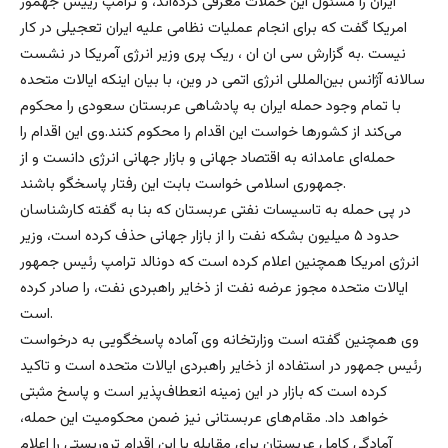
ایران را مسئول این حملات معرفی کرده‌اند، و ترامپ رییس جهمور
امریکا گفت که برای انجام عملیات نظامی علیه ایران تعجیلی در کار
نیست .به گزارش سی ان ان ، ریک پری وزیر انرژی آمریکا در نشست
سالانه آژانس بین‌المللی انرژی اتمی در وین، با بیان اینکه ایالات متحده
با تمام وجود حمله ایران به پادشاهی عربستان سعودی را محکوم
می‌کند از کشورها خواست این اقدام را محکوم کنند.وی این اقدام را
حمله‌ای عامدانه به اقتصاد جهانی و بازار جهانی انرژی دانست و از
جمهوری اسلامی خواست بابت این رفتار پاسخگو باشند.
در پی حمله به تاسیسات نفتی عربستان که بنا به گفته کارشناسان
حدود ۵ میلیون بشکه نفت را از بازار جهانی حذف کرده است، وزیر
انرژی امریکا همچنین اعلام کرده است که دونالد ترامپ رئیس جمهور
ایالات متحده مجوز عرضه نفت از ذخایر راهبردی نفت، را صادر کرده
است.
وی همچنین گفته است وزارتخانه وی آماده پاسخگویی به درخواست
رئیس جمهور در استفاده از ذخایر راهبردی ایالات متحده است و تاکید
کرده است که بازار در این زمینه انعطاف‌پذیر است و پاسخ مثبتی
خواهد داد. مقام‌های عربستانی نیز ضمن محکومیت این حمله،
آمادگی کامل عربستان برای مقابله با این اقدام تروریستی را اعلام