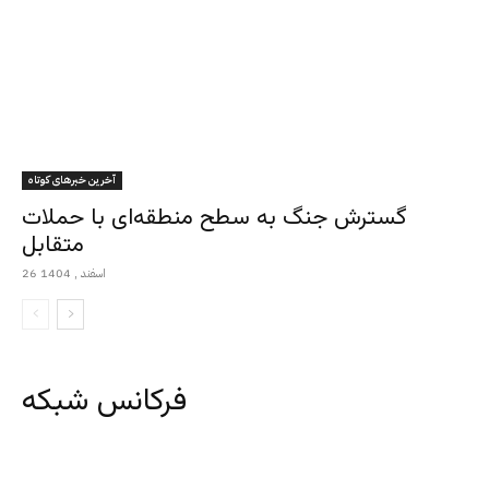
آخرین خبرهای کوتاه
گسترش جنگ به سطح منطقه‌ای با حملات
متقابل
26 اسفند , 1404
فرکانس شبکه