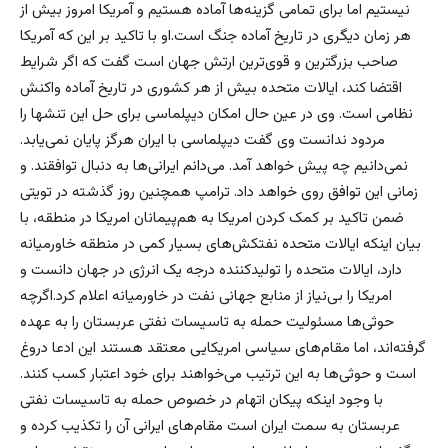
نیستیم اما برای تمامی گزینه‌ها آماده هستیم و آمریکا امروز بیش از
هر زمان دیگری در تاریخ آماده جنگ است.او با تاکید بر این که آمریکا
صاحب بزرگترین و قوی‌ترین ارتش جهان است گفت که اگر شرایط
اقتضا کند، ایالات متحده بیش از هر کشوری در تاریخ آماده واکنش
نظامی است. وی در عین حال امکان دیپلماسی برای حل این تنشها را
مردود ندانست وی گفت دیپلماسی با ایران هرگز پایان نمی‌یابد.
نمی‌دانیم چه پیش خواهد آمد. می‌دانم ایرانی‌ها به دنبال توافقند. و
زمانی این توافق روی خواهد داد. ترامپ همچنین روز گذشته در تویتی
ضمن تاکید بر کمک کردن امریکا به هم‌پیمانان امریکا در منطقه، با
بیان اینکه ایالات متحده نفتکش‌های بسیار کمی در منطقه خاورمیانه
دارد، ایالات متحده را تولیدکننده درجه یک انرژی در جهان دانست و
امریکا را بی‌نیاز از منابع جهانی نفت در خاورمیانه اعلام کرد.اگرچه
حوثی‌ها مسئولیت حمله به تاسیسات نفتی عربستان را به عهده
گرفته‌اند، اما مقام‌های سیاسی امریکایی معتقد هستند این ادعا دروغ
است و حوثی‌ها به این ترتیب می‌خواهند برای خود اعتبار کسب کنند.
با وجود اینکه پیکان اتهام در خصوص حمله به تاسیسات نفتی
عربستان به سمت ایران است مقام‌های ایرانی آن را تکذیب کرده و