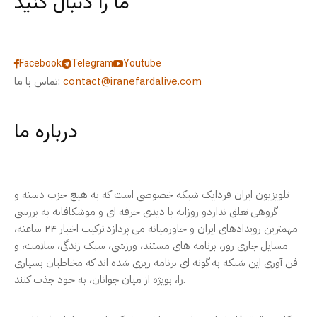
ما را دنبال کنید
Facebook
Telegram
Youtube
contact@iranefardalive.com
تماس با ما:
درباره ما
تلویزیون ایران فردایک شبکه خصوصی است که به هیچ حزب دسته و
گروهی تعلق نداردو روزانه با دیدی حرفه ای و موشکافانه به بررسی
مهمترین رویدادهای ایران و خاورمیانه می پردازد.ترکیب اخبار ۲۴ ساعته،
مسایل جاری روز، برنامه های مستند، ورزشی، سبک زندگی، سلامت، و
فن آوری این شبکه به گونه ای برنامه ریزی شده اند که مخاطبان بسیاری
را، بویژه از میان جوانان، به خود جذب کنند.