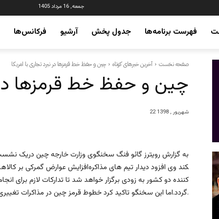
جمعه, 16 مرداد 1405
ت
فهرست برنامه‌ها
جدول پخش
آرشیو
فرکانس‌ها
صفحه نخست
آخرین خبرهای کوتاه
چین و حفظ خط قرمزها در نبرد تجاری با امریکا
چین و حفظ خط قرمزها در نب
22 شهریور , 1398
به گزارش رویترز گائو فنگ سخنگوی وزارت خارجه چین دریک نشست خ
افزایش عوارض گمرکی بر کالاهای چینی گفت چ
کننده دو کشور به زودی برگزار خواهد شد تا تدارکات لازم برای انج
گردد.اما این سخنگو تاکید کرد خطوط قرمز چین در مذاکرات تغییری نکرده و انتظار می رود دو طرف همسو عمل کنند.