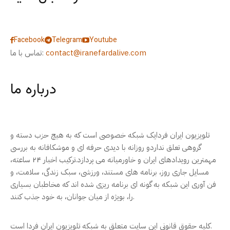
Facebook
Telegram
Youtube
contact@iranefardalive.com
تماس با ما:
درباره ما
تلویزیون ایران فردایک شبکه خصوصی است که به هیچ حزب دسته و
گروهی تعلق نداردو روزانه با دیدی حرفه ای و موشکافانه به بررسی
مهمترین رویدادهای ایران و خاورمیانه می پردازد.ترکیب اخبار ۲۴ ساعته،
مسایل جاری روز، برنامه های مستند، ورزشی، سبک زندگی، سلامت، و
فن آوری این شبکه به گونه ای برنامه ریزی شده اند که مخاطبان بسیاری
را، بویژه از میان جوانان، به خود جذب کنند.
کلیه حقوق قانونی این سایت متعلق به شبکه تلویزیون ایران فردا است.