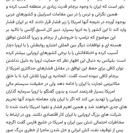
باور است كه ايران با وجود برجام قدرت زيادى در منطقه كسب كرده و
همين نگرانى و ترس را در بين مقامات اسراييل و كشورهاى عربى
بوجود آورده در نتيجه آنها امريكا را زير فشار قرار دادند كه بر ايران فشار
وارد كند تا اين كشور را به انزوا بسپارد. دبير كل اسبق آژانس با تاكيد بر
اين موضوع كه ترامپ با خروجش از برجام و زيرپا گذاشتن توافق
هسته اى و توافقات ديگر بين المللى اعتبارو روابطش را با اروپا دچار
آسيب كرده و اختلافاتش را با برخى كشورهاى اروپايى بيشتر کرده
است .بليكس به دنبال اين اظهار نظر كه حمايت اروپا به دليل نداشتن
توان كافى براى حفظ اين توافق در مقابل فشارهاى حداكثرى امريكا از
برجام كافى نبوده است گفت : اتحاديه ى اروپا تلاش كرد تا با خلق
مكانيزمى تجارت با ايران را ادامه دهد ولى در حقيقت سيستم مالى
امريكا بسيار قدرتمند است و بدون گفتگو با اروپا سرمايه گذاران
اروپايى را تهديد مى كند كه اگر با ايران وارد معامله شوند آنها تحريم
هاى جدى خواهند شد و همين اهرم فشار و نفوذ امريكا باعث شده تا
شركت هاى بزرگ اروپايى با ايران كار اقتصادى نكنند. وی در ارتباط با
مخاطرات احتمالى تنش بين ايران و امريكا در خليج فارس گفت اگرچه
پس از توقيف نفت كش ايرانى و حل شدن ماجرا از خطرى بزرگ عبور