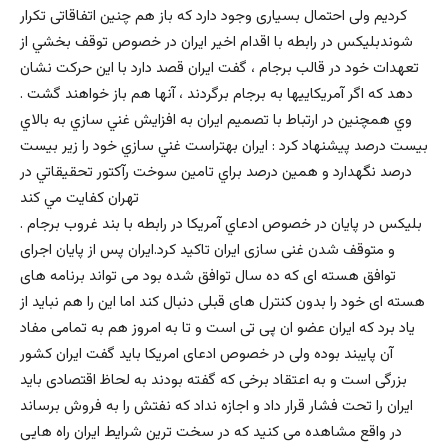
كرديم ولى احتمال بسيارى وجود دارد كه باز هم چنين اتفاقاتى تكرار
شوندبليكس در رابطه با اقدام اخير ايران در خصوص توقف بخشي از
تعهدات خود در قالب برجام ، گفت ايران قصد دارد با اين حركت نشان
دهد كه اگر آمريكاييها به برجام برگردند ، آنها هم باز خواهند گشت .
وي همچنين در ارتباط با تصميم ايران به افزايش غني سازي به بالاي
بيست درصد پيشنهاد كرد : ايران بهتراست غني سازي خود را زير بيست
درصد نگهدارد و همين درصد براي تامين سوخت رآكتور تحقيقاتي در
تهران كفايت مي كند
. بليكس در پايان در خصوص ادعاي آمريكا در رابطه با بند غروب برجام
و متوقف شدن غنى سازى ايران تاكيد كرد.ايران پس از پايان اجراى
توافق هسته اى كه ده سال توافق شده بود مى تواند برنامه هاى
هسته اى خود را بدون كنترل هاى قبلى دنبال كند اما اين را هم نبايد از
ياد برد كه ايران عضو ان پى تى است و تا به امروز هم به تمامى مفاد
آن پايبند بوده ولى در خصوص ادعاى امريكا بايد گفت ايران كشور
بزرگى است و به اعتقاد برخى كه گفته بودند به لحاظ اقتصادى بايد
ايران را تحت فشار قرار داد و اجازه نداد كه نفتش را به فروش برساند
در واقع مشاهده مى كنيد كه در سخت ترين شرايط ايران راه هايى