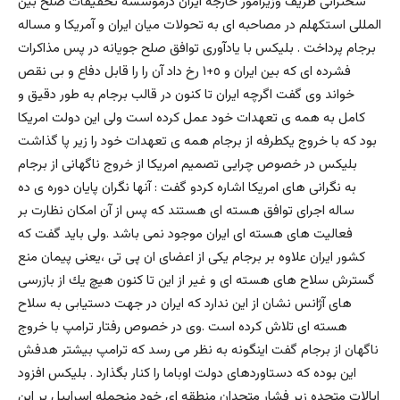
سخنرانی ظریف وزیرامور خارجه ایران درموسسه تحقيقات صلح بين
المللى استکهلم در مصاحبه ای به تحولات میان ايران و آمريكا و مساله
برجام پرداخت . بلیکس با يادآورى توافق صلح جويانه در پس مذاكرات
فشرده اى كه بين ايران و ٥+١ رخ داد آن را را قابل دفاع و بى نقص
خواند وى گفت اگرچه ايران تا كنون در قالب برجام به طور دقيق و
كامل به همه ى تعهدات خود عمل كرده است ولى اين دولت امريكا
بود كه با خروج يكطرفه از برجام همه ى تعهدات خود را زير پا گذاشت
بليكس در خصوص چرايى تصميم امريكا از خروج ناگهانى از برجام
به نگرانى هاى امريكا اشاره كردو گفت : آنها نگران پايان دوره ى ده
ساله اجراى توافق هسته اى هستند كه پس از آن امكان نظارت بر
فعاليت هاى هسته اى ايران موجود نمى باشد .ولى بايد گفت كه
كشور ايران علاوه بر برجام يكى از اعضاى ان پى تى ،يعنى پيمان منع
گسترش سلاح هاى هسته اى و غير از اين تا كنون هيچ يك از بازرسى
هاى آژانس نشان از اين ندارد كه ايران در جهت دستيابى به سلاح
هسته اى تلاش كرده است .وى در خصوص رفتار ترامپ با خروج
ناگهان از برجام گفت اينگونه به نظر مى رسد كه ترامپ بيشتر هدفش
اين بوده كه دستاوردهاى دولت اوباما را كنار بگذارد . بلیکس افزود
ايالات متحده زير فشار متحدان منطقه اى خود منجمله اسراييل بر اين