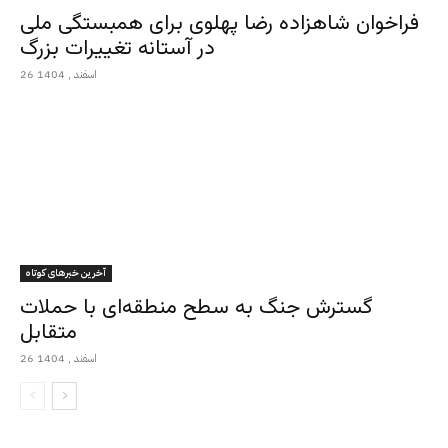
فراخوان شاهزاده رضا پهلوی برای همبستگی ملی
در آستانه تغییرات بزرگ
26 اسفند , 1404
آخرین خبرهای کوتاه
گسترش جنگ به سطح منطقه‌ای با حملات
متقابل
26 اسفند , 1404