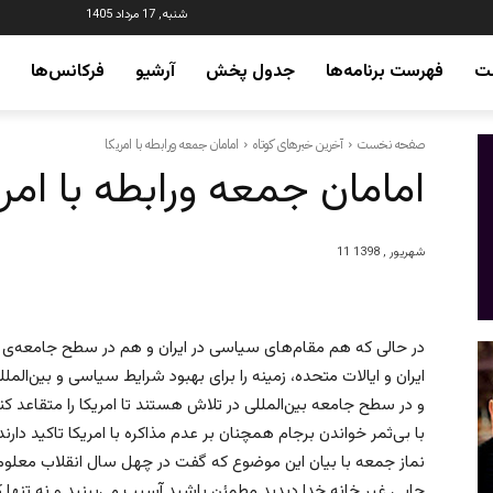
شنبه, 17 مرداد 1405
ت
فهرست برنامه‌ها
جدول پخش
آرشیو
فرکانس‌ها
صفحه نخست
آخرین خبرهای کوتاه
امامان جمعه ورابطه با امریکا
امامان جمعه ورابطه با امری
11 شهریور , 1398
در حالی که هم مقام‌های سیاسی در ایران و هم در سطح جامعه‌ی 
ایران و ایالات متحده، زمینه‌ را برای بهبود شرایط سیاسی و بین‌المل
و در سطح جامعه بین‌المللی در تلاش هستند تا امریکا را متقاعد کنند 
با بی‌ثمر خواندن برجام همچنان بر عدم مذاکره با امریکا تاکید دار
نماز جمعه با بیان این موضوع که گفت در چهل سال انقلاب معلوم ش
جایی غیر خانه خدا دیدید مطمئن باشید آسیب می‌بینید و نه تنها کم