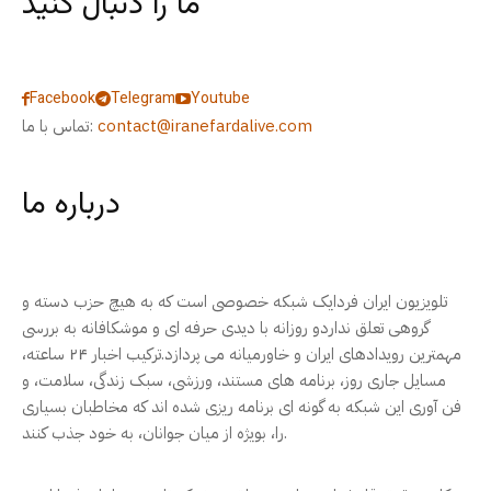
ما را دنبال کنید
Facebook
Telegram
Youtube
contact@iranefardalive.com
تماس با ما:
درباره ما
تلویزیون ایران فردایک شبکه خصوصی است که به هیچ حزب دسته و
گروهی تعلق نداردو روزانه با دیدی حرفه ای و موشکافانه به بررسی
مهمترین رویدادهای ایران و خاورمیانه می پردازد.ترکیب اخبار ۲۴ ساعته،
مسایل جاری روز، برنامه های مستند، ورزشی، سبک زندگی، سلامت، و
فن آوری این شبکه به گونه ای برنامه ریزی شده اند که مخاطبان بسیاری
را، بویژه از میان جوانان، به خود جذب کنند.