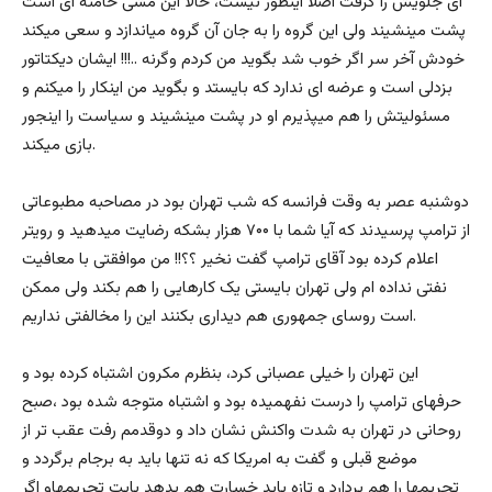
ای جلویش را گرفت اصلاً اینطور نیست، حالا این مشی خامنه ای است
پشت مینشیند ولی این گروه را به جان آن گروه میاندازد و سعی میکند
خودش آخر سر اگر خوب شد بگوید من کردم وگرنه ..!!! ایشان دیکتاتور
بزدلی است و عرضه ای ندارد که بایستد و بگوید من اینکار را میکنم و
مسئولیتش را هم میپذیرم او در پشت مینشیند و سیاست را اینجور
بازی میکند.
دوشنبه عصر به وقت فرانسه که شب تهران بود در مصاحبه مطبوعاتی
از ترامپ پرسیدند که آیا شما با ۷۰۰ هزار بشکه رضایت میدهید و رویتر
اعلام کرده بود آقای ترامپ گفت نخیر ؟؟!! من موافقتی با معافیت
نفتی نداده ام ولی تهران بایستی یک کارهایی را هم بکند ولی ممکن
است روسای جمهوری هم دیداری بکنند این را مخالفتی نداریم.
این تهران را خیلی عصبانی کرد، بنظرم مکرون اشتباه کرده بود و
حرفهای ترامپ را درست نفهمیده بود و اشتباه متوجه شده بود ،صبح
روحانی در تهران به شدت واکنش نشان داد و دوقدمم رفت عقب تر از
موضع قبلی و گفت به امریکا که نه تنها باید به برجام برگردد و
تحریمها را هم بردارد و تازه باید خسارت هم بدهد بابت تحریمهاو اگر