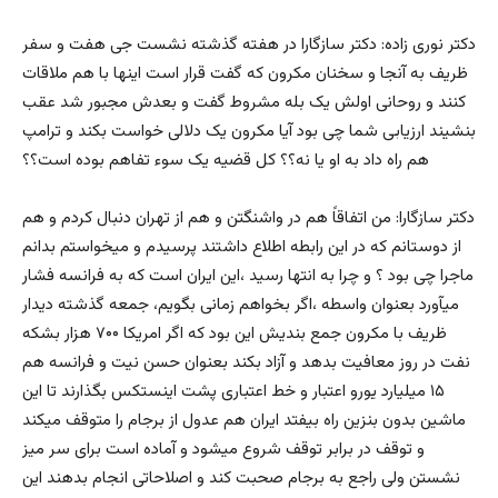
دکتر نوری زاده: دکتر سازگارا در هفته گذشته نشست جی هفت و سفر
ظریف به آنجا و سخنان مکرون که گفت قرار است اینها با هم ملاقات
کنند و روحانی اولش یک بله مشروط گفت و بعدش مجبور شد عقب
بنشیند ارزیابی شما چی بود آیا مکرون یک دلالی خواست بکند و ترامپ
هم راه داد به او یا نه؟؟ کل قضیه یک سوء تفاهم بوده است؟؟
دکتر سازگارا: من اتفاقاً هم در واشنگتن و هم از تهران دنبال کردم و هم
از دوستانم که در این رابطه اطلاع داشتند پرسیدم و میخواستم بدانم
ماجرا چی بود ؟ و چرا به انتها رسید ،این ایران است که به فرانسه فشار
میآورد بعنوان واسطه ،اگر بخواهم زمانی بگویم، جمعه گذشته دیدار
ظریف با مکرون جمع بندیش این بود که اگر امریکا ۷۰۰ هزار بشکه
نفت در روز معافیت بدهد و آزاد بکند بعنوان حسن نیت و فرانسه هم
۱۵ میلیارد یورو اعتبار و خط اعتباری پشت اینستکس بگذارند تا این
ماشین بدون بنزین راه بیفتد ایران هم عدول از برجام را متوقف میکند
و توقف در برابر توقف شروع میشود و آماده است برای سر میز
نشستن ولی راجع به برجام صحبت کند و اصلاحاتی انجام بدهند این