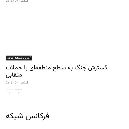
26 اسفند , 1404
آخرین خبرهای کوتاه
گسترش جنگ به سطح منطقه‌ای با حملات
متقابل
26 اسفند , 1404
فرکانس شبکه