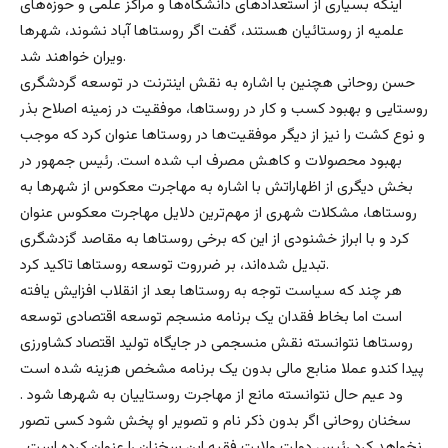
اینکه بسیاری از استعدادهای دانشگاه‌ها و مراکز علمی و حوزه‌های
علمیه از روستائیان هستند، گفت اگر روستاها آباد نشوند، شهرها
ویران خواهند شد.
حسن روحانی هچنین با اشاره به نقش اینترنت در توسعه گردشگری
روستایی و بهبود کسب و کار در روستاها، موفقیت در زمینه اصلاح بذر
و نوع کشت را نیز از دیگر موفقیت‌ها در روستاها عنوان کرد که موجب
بهبود محصولات و کاهش مصرف اب شده است. رئیس جمهور در
بخش دیگری از اظهاراتش با اشاره به مهاجرت معکوس از شهرها به
روستاها، مشکلات شهری از مهم‌ترین دلایل مهاجرت معکوس عنوان
کرد و با ابراز خشنودی از این که برخی روستاها به مقاصد گزدشگری
تبدیل شده‌اند، بر ضرروت توسعه روستاها تاکید کرد.
هر چند که سیاست توجه به روستاها بعد از انقلاب افزایش یافته
است اما بخاط فقدان یک برنامه منسجم توسعه اقتصادی توسعه
روستاها نتوانسته نقش منسجمی در جایگاه تولید اقتصاد کشاورزی
پیدا کندو عملا منابع مالی بدون یک برنامه مشخص هزینه شده است
ود عیم حال نتوانسته مانع از مهاجرت روستاییان به شهرها شود .
سخنان روحانی اگر بدون ذکر نام و تصویر او پخش شود کسی تصور
نخواهد کرد رئیس دولت ولایت فقیه این سخنان را عنوان کرده است .