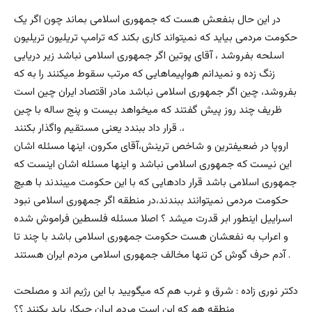
در این حال بنفعش هست که جمهوری اسلامی بماند چون اگر یک
حکومت مردمی بیاید که نمیتواند کاری بکند که ترامپ تریلیون تریلیون
اسلحه بفروشد ، آقای پوتین اگر جمهوری اسلامی نباشد زیر دریایی
زنگ زده و نمیدانم هواپیماهایی که مرتب سقوط میکنند را به که
بفروشد، چین اگر جمهوری اسلامی نباشد مادر اقتصاد ایران چین است
ظریف چند روز پیش گفتند که میخواهد بیست و پنج ساله با چین
قرار داد ببندد یعنی مستقیم واگذار بکنند .،
اروپا در ضعیفترین و شاخص ترینش،آقای مکرون، اینها مسئله اشان
این نیست که جمهوری اسلامی نباشد و اینها مسئله اشان اینست که
جمهوری اسلامی باشد قرار دادهایی که با این حکومت میبندند با هیچ
حکومت مردمی نمیتوانند ببندند،در منطقه اگر جمهوری اسلامی نبود
اسراییل اینطور ابر قدرت میشد ؟ اصلا مسئله فلسطین فراموش شده
و اعراب به نفعشان هست حکومت جمهوری اسلامی باشد با چند تا
آدم حرف گوش کن تنها مخالف جمهوری اسلامی مردم ایران هستند .
دکتر نوری زاده : شرق و غرب هم که میگویید با این رژیم اند و مصلحت
منطقه هم که این است مردم ایران چیکار باید بکنند ؟؟