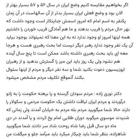
اگر بخواهیم مقایسه کنیم وضع ایران در سال ۵۶ و ۵۷ بسیار بهتر از
الان بود و وضع فعلی ایران بسیار بدتر از آن سالهاست در آن زمان
یکنفر به اسم امام که امروز اسمش جنایتکار است وجود داشت که
بهر حال مردم را فریب بدهند و ما هم آمادگی فریب خوردن را داشتیم
همه اینها امروز او وجود ندارد نه به این معنا که نمیتواند بوجود بیاید
آن یک نفر وجود ندارد رهبر دیگر نیست اما بحث رهبری هست و هرجا
معه ای باید بحث رهبری داشته باشد ممکن است تا پنج سال آینده
هم نشود ولی یک روز باید این میز را گسترش بدهید و از رهبران
اپوزیسیون دعوت بکنید شما و سه نفر دیگر و مردم از اینها سئوال
بکنند آنموقع تکلیف مردم مشخص میشود.
دکتر نوری زاده : مردم سودان گرسنه و پا برهنه حکومت را به زانو
درآوردند و مردم ایران لیاقت داشتن یک حکومت مردمی و سکولار را
دارند حالا شما میگویید مردم بله مردم به خیابان آمدند ولی زمانی که
شنیدند موسوی میگوید دوران طلایی امام یخ کردند و یا آمدند در دی
ماه دو سال قبل رضا شاه روحت شاد سر دادند شما میگویید
شاهزاده، بنظر شما باید چیکار میکرد باید میآمد جلو و میگفت من