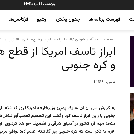
پنج‌شنبه, 15 مرداد 1405
ت
فهرست برنامه‌ها
جدول پخش
آرشیو
فرکانس‌ها
صفحه نخست
آخرین خبرهای کوتاه
ابراز تاسف امریکا از قطع همکاری اطلاعاتی ژاپن و کر
ابراز تاسف امریکا از قطع 
و کره جنوبی
1 شهریور , 1398
به گزارش سی ان ان ،مایک پمپیو وزیرخارجه امریکا روز گذشته از
جنوبی با ژاپن ابراز تاسف کرد وگفت این تصميم تعجب‌آور تلاش‌ه
متحد مهم آن کشور در آسيای شرقی را تضعيف خواهد کرد.وی ابراز 
.لازم به ذکر است که کره جنوبی روز گذشته اعلام کرد توافق مربوط