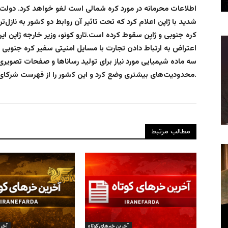
اطلاعات محرمانه در مورد کره شمالی است لغو خواهد کرد. دولت 
کره جنوبی و ژاپن سقوط کرده است.تارو کونو، وزير خارجه ژاپن اي
اعتراض به ارتباط دادن تجارت با مسايل امنيتی سفير کره جنوبی در 
سه ماده شيميايی مورد نياز برای توليد رساناها و صفحات تصويری
محدوديت‌های بيشتری وضع کرد و اين کشور را از فهرست شرکای ارجح در تجارت خارجی حذف کرد.
مطالب مرتبط
آخرین خبرهای کوتاه
آخری