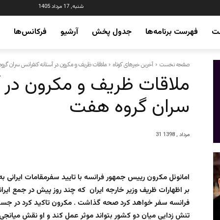
شنبه, 17 مرداد 1405
ت
فهرست برنامه‌ها
جدول پخش
آرشیو
فرکانس‌ها
صفحه نخست
آخرین خبرهای کوتاه
ملاقات ظریف و مکرون در آستانه کنفرانس سران گرو
ملاقات ظریف و مکرون در 
سران گروه هفت
31 مرداد , 1398
امانوئل مکرون رییس جمهور فرانسه با تایید سفرمقامات ایرانی 
بر اظهارات ظریف وزیر خارجه ایران که چند روز پیش در جمع ایران
فرانسه سفر خواهد کرد صحه گذاشت . مکرون تاکید کرد در جستجو
تنش زدایی میان دو کشور بتواند موثر عمل کند و او نقش میانجی گ