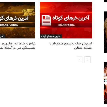
آخرین خبرهای کوتاه
آخری
گسترش جنگ به سطح منطقه‌ای با
فراخوان شاهزاده رضا پهلوی ب
حملات متقابل
همبستگی ملی در آستانه تغی