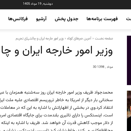
دوشنبه, 19 مرداد 1405
ت
فهرست برنامه‌ها
جدول پخش
آرشیو
فرکانس‌ها
صفحه نخست
آخرین خبرهای کوتاه
وزیر امور خارجه ایران و چالشهای تحریم
وزیر امور خارجه ایران و چ
30 مرداد , 1398
محمدجواد ظریف وزیر امور خارجه ایران روز سه‌شنبه همزمان با عید
سخنانی بار دیگر از امریکا به خاطر تروریسم اقتصادی علیه ملت ایران
انتقاد کرد.وی در بخشی از اظهاراتش با اشاره به این که در معاملا
است، اینستکس را دارای تاثیری بلندمدت برای جایگاه اقتصادی امریکا 
از دلار موجب کاهش قدرت آن خواهد شد. ظریف با اشاره به اینکه ارو
محافظه‌کاری می‌کنند، خاطرنشان کرد تاسیس اینستکس نشان می‌ده