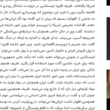
امریکا یافته‌اند. ظریف افزود اینستکس در درازمدت نشانگر روندی 
فاصله بگیرند.وی با تایید این موضوع که بهره‌برداری امریکا از دلار
به بخشی از اظهارات پمپئو که پیش از این گفته بود اگر ایرانی‌ها م
دهند، اقدامات تحریمی امریکا را تروریسم خواند.وزیر امور خارجه ایر
نداشته، گفت وی در حال حاضر همچنان به دیدارهای بین‌المللی خود 
تحریم‌ها آسیب می‌بینند،‌ نه او. ظریف با اشاره به اینکه در جنگ نظ
گفت باید تحریم را تروریسم اقتصادی نامید. وزیر امور خارجه افزو
با پول فروش فرش و خاویار تامین نمی‌شود و با پول نفت می‌توان
اینستکس در صورتی می‌تواند مفید باشد که درآمد نفتی جمهوری اسلا
بلکه برای خرید ماشین آلات مورد استفاده قرار بگیرد. ظریف همچنین
بانکی برای ایران در زمینه دارو و غذا ال سی باز نمی‌کند، ‌گفت نمی
انسان‌دوستانه باشد. وزیر امور خارجه ایران همچنین با بیان این موض
است که درامد داشته باشد، گفت ایران همچنان در مواد اولیه به خا
مواد اولیه‌ای نیاز دارد که از خارج وارد می‌شود. ظریف همچنین توی
عنوان کرد و گفت در شرایط امروز عامل انسانی در دیپلماسی مهم اس
همچنین اظهار داشت ایرانی‌ها می‌توانند با ری‌توئیت کردن به ت
ایران سال‌هاست ادعا میکند که با قطع وابستگی از کشورها، اقتصا