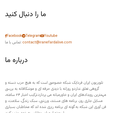
ما را دنبال کنید
Facebook
Telegram
Youtube
contact@iranefardalive.com
تماس با ما:
درباره ما
تلویزیون ایران فردایک شبکه خصوصی است که به هیچ حزب دسته و
گروهی تعلق نداردو روزانه با دیدی حرفه ای و موشکافانه به بررسی
مهمترین رویدادهای ایران و خاورمیانه می پردازد.ترکیب اخبار ۲۴ ساعته،
مسایل جاری روز، برنامه های مستند، ورزشی، سبک زندگی، سلامت، و
فن آوری این شبکه به گونه ای برنامه ریزی شده اند که مخاطبان بسیاری
را، بویژه از میان جوانان، به خود جذب کنند.