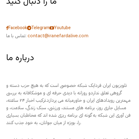
ما را دنبال کنید
Facebook
Telegram
Youtube
contact@iranefardalive.com
تماس با ما:
درباره ما
تلویزیون ایران فردایک شبکه خصوصی است که به هیچ حزب دسته و
گروهی تعلق نداردو روزانه با دیدی حرفه ای و موشکافانه به بررسی
مهمترین رویدادهای ایران و خاورمیانه می پردازد.ترکیب اخبار ۲۴ ساعته،
مسایل جاری روز، برنامه های مستند، ورزشی، سبک زندگی، سلامت، و
فن آوری این شبکه به گونه ای برنامه ریزی شده اند که مخاطبان بسیاری
را، بویژه از میان جوانان، به خود جذب کنند.